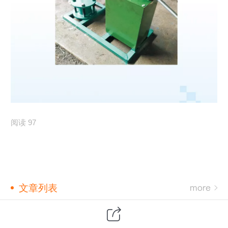
阅读 97
文章列表
Как нам противостоять